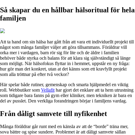
Så skapar du en hållbar hälsoritual för hela
familjen
Att ta hand om sin hälsa har gått från att vara ett individuellt projekt till
något som många familjer väljer att göra tillsammans. Föräldrar vill
orka mer i vardagen, barn rör sig för lite och de äldre i familien
behöver både styrka och balans för att klara sig självständigt så länge
som möjligt. När hälsofokus flyttar in i hemmet, uppstår en ny fråga:
hur gör man det konkret, utan at det känns som ett kravfyllt projekt
som alla tröttnar på efter två veckor?
Här spelar både rutiner, gemenskap och smarta hjälpmedel en viktig
roll. Webbutiker som
Vellafit
har gjort det enklare att ta hem utrustning
som tidigare bara fanns på gym eller kliniker, men tekniken är bara en
del av pusslet. Den verkliga forandringen börjar i familjens vardag.
Från dåligt samvete till nyfikenhet
Många föräldrar går runt med en känsla av att de “borde” träna mer,
sova bättre og spise sundere. Problemet är att dåligt samvete sällan