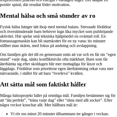
positiv spiral, där resultat föder motivation.
Mental hälsa och små stunder av ro
Fysisk hälsa hänger tätt ihop med mental balans. Stressade föräldrar
och överstimulerade barn behöver lugn lika mycket som pulshöjande
aktivitet. Här spelar små tekniska hjälpmedel en oväntad roll. En
fotmassage­maskin kan bli startskottet för en ny vana: tio minuter
stillhet utan skärm, med fokus på andning och avslappning.
Om familjen gör det till en gemensam rutin att var och en får sin “egen
stund” varje dag, sänks konfliktnivån ofta märkbart. Barn som får
återhämta sig efter skoldagen blir mer mottagliga för läxor och
läggdags. Föräldrar som prioriterar egen återhämtning orkar vara mer
närvarande, i stället för att bara “överleva” kvällen.
Att sätta mål som faktiskt håller
Många hälsoprojekt faller på orimliga mål. Familjen bestämmer sig för
att “äta perfekt”, “träna varje dag” eller “sluta med allt socker”. Efter
några veckor kraschar allt. Mer hållbara mål är:
Vi rör oss minst 20 minuter tillsammans tre gånger i veckan.