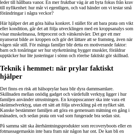
leder till hållbara vanor. En mer fruktbar väg är att byta fokus från krav
till nyfikenhet: hur mår vi egentligen, och vad händer om vi testar små
förändringar i några veckor?
Här hjälper det att göra hälsa konkret. I stället för att bara prata om vikt
eller kondition, går det att följa utvecklingen med en kroppsanalys som
visar muskelmassa, fettprocent och vätskenivåer. Det ger ett mer
nyanserat bilde av kroppen och gör det lättare att se framsteg, även när
vågen står still. För många familjer blir detta en motiverande faktor:
barn och tonåringar ser hur styrketräning bygger muskler, föräldrar
upptäcker hur lite justeringar i sömn och rörelse faktiskt gör skillnad.
Teknik i hemmet: när prylar faktiskt
hjälper
Det finns en risk att hälsoprylar bara blir dyra dammsamlare.
Skillnaden mellan onödig gadget och värdefullt verktyg ligger i hur
familjen använder utrustningen. En kropps­scanner ska inte vara ett
skrämselverktyg, utan ett sätt att följa utveckling på ett nyfiket sätt.
Kanske bestämmer familjen att göra en gemensam mätning en gång i
månaden, och sedan prata om vad som fungerade bra sedan sist.
På samma sätt ska återhämtningsprodukter som recoveryboots eller en
fotmassage­maskin inte bara fram när någon har ont. De kan bli en