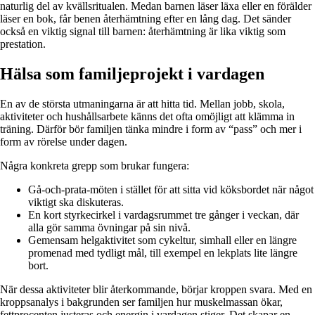
naturlig del av kvällsritualen. Medan barnen läser läxa eller en förälder
läser en bok, får benen återhämtning efter en lång dag. Det sänder
också en viktig signal till barnen: återhämtning är lika viktig som
prestation.
Hälsa som familjeprojekt i vardagen
En av de största utmaningarna är att hitta tid. Mellan jobb, skola,
aktiviteter och hushållsarbete känns det ofta omöjligt att klämma in
träning. Därför bör familjen tänka mindre i form av “pass” och mer i
form av rörelse under dagen.
Några konkreta grepp som brukar fungera:
Gå-och-prata-möten i stället för att sitta vid köksbordet när något
viktigt ska diskuteras.
En kort styrkecirkel i vardagsrummet tre gånger i veckan, där
alla gör samma övningar på sin nivå.
Gemensam helgaktivitet som cykeltur, simhall eller en längre
promenad med tydligt mål, till exempel en lekplats lite längre
bort.
När dessa aktiviteter blir återkommande, börjar kroppen svara. Med en
kroppsanalys i bakgrunden ser familjen hur muskelmassan ökar,
fettprocenten justeras och energin i vardagen stiger. Det skapar en