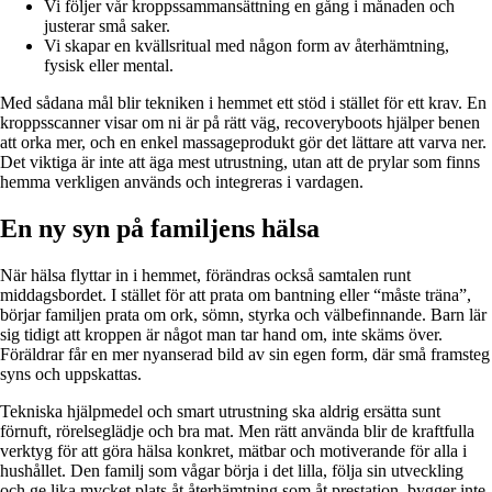
Vi följer vår kroppssammansättning en gång i månaden och
justerar små saker.
Vi skapar en kvällsritual med någon form av återhämtning,
fysisk eller mental.
Med sådana mål blir tekniken i hemmet ett stöd i stället för ett krav. En
kropps­scanner visar om ni är på rätt väg, recoveryboots hjälper benen
att orka mer, och en enkel massage­produkt gör det lättare att varva ner.
Det viktiga är inte att äga mest utrustning, utan att de prylar som finns
hemma verkligen används och integreras i vardagen.
En ny syn på familjens hälsa
När hälsa flyttar in i hemmet, förändras också samtalen runt
middagsbordet. I stället för att prata om bantning eller “måste träna”,
börjar familjen prata om ork, sömn, styrka och välbefinnande. Barn lär
sig tidigt att kroppen är något man tar hand om, inte skäms över.
Föräldrar får en mer nyanserad bild av sin egen form, där små framsteg
syns och uppskattas.
Tekniska hjälpmedel och smart utrustning ska aldrig ersätta sunt
förnuft, rörelseglädje och bra mat. Men rätt använda blir de kraftfulla
verktyg för att göra hälsa konkret, mätbar och motiverande för alla i
hushållet. Den familj som vågar börja i det lilla, följa sin utveckling
och ge lika mycket plats åt återhämtning som åt prestation, bygger inte