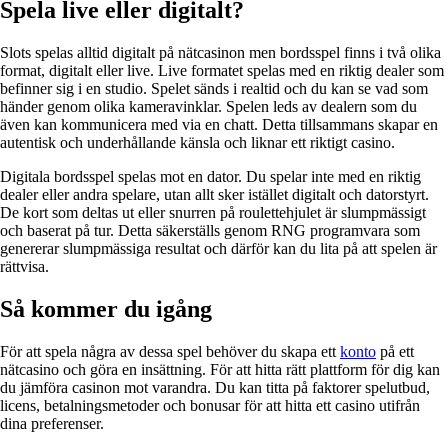
Spela live eller digitalt?
Slots spelas alltid digitalt på nätcasinon men bordsspel finns i två olika
format, digitalt eller live. Live formatet spelas med en riktig dealer som
befinner sig i en studio. Spelet sänds i realtid och du kan se vad som
händer genom olika kameravinklar. Spelen leds av dealern som du
även kan kommunicera med via en chatt. Detta tillsammans skapar en
autentisk och underhållande känsla och liknar ett riktigt casino.
Digitala bordsspel spelas mot en dator. Du spelar inte med en riktig
dealer eller andra spelare, utan allt sker istället digitalt och datorstyrt.
De kort som deltas ut eller snurren på roulettehjulet är slumpmässigt
och baserat på tur. Detta säkerställs genom RNG programvara som
genererar slumpmässiga resultat och därför kan du lita på att spelen är
rättvisa.
Så kommer du igång
För att spela några av dessa spel behöver du skapa ett
konto
på ett
nätcasino och göra en insättning. För att hitta rätt plattform för dig kan
du jämföra casinon mot varandra. Du kan titta på faktorer spelutbud,
licens, betalningsmetoder och bonusar för att hitta ett casino utifrån
dina preferenser.