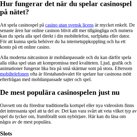
Hur fungerar det när du spelar casinospel
på nätet?
Att spela casinospel på
casino utan svensk licens
är mycket enkelt. De
senaste åren har online casinon blivit allt mer tillgängliga och numera
kan du spela alla spel direkt i din mobiltelefon, surfplatta eller dator.
För att kunna spela behöver du ha internetuppkoppling och ha ett
konto på ett online casino.
Alla moderna nätcasinon är mobilanpassade och du kan därför spela
alla olika spel utan att kompromissa med kvaliteten. Ljud, grafik och
animationer fungerar lika bra på små skärmar som på stora. Eftersom
mobiltelefonen
ofta är förstahandsvalet för spelare har casinona mött
efterfrågan med mobilanpassade sajter och spel.
De mest populära casinospelen just nu
Oavsett om du föredrar traditionella kortspel eller nya videoslots finns
det intressanta spel att ta del av. Det kan vara svårt att veta vilket typ av
spel du tycker om, framförallt som nybörjare. Här kan du läsa om
några av de mest populära.
Slots