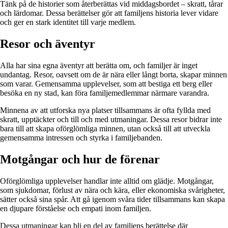
Tänk på de historier som återberättas vid middagsbordet – skratt, tårar
och lärdomar. Dessa berättelser gör att familjens historia lever vidare
och ger en stark identitet till varje medlem.
Resor och äventyr
Alla har sina egna äventyr att berätta om, och familjer är inget
undantag. Resor, oavsett om de är nära eller långt borta, skapar minnen
som varar. Gemensamma upplevelser, som att bestiga ett berg eller
besöka en ny stad, kan föra familjemedlemmar närmare varandra.
Minnena av att utforska nya platser tillsammans är ofta fyllda med
skratt, upptäckter och till och med utmaningar. Dessa resor bidrar inte
bara till att skapa oförglömliga minnen, utan också till att utveckla
gemensamma intressen och styrka i familjebanden.
Motgångar och hur de förenar
Oförglömliga upplevelser handlar inte alltid om glädje. Motgångar,
som sjukdomar, förlust av nära och kära, eller ekonomiska svårigheter,
sätter också sina spår. Att gå igenom svåra tider tillsammans kan skapa
en djupare förståelse och empati inom familjen.
Dessa utmaningar kan bli en del av familjens berättelse där