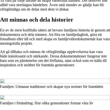
Ta vara på varje tillfälle att skapa värdefulla minnen. Det behöver inte
alltid vara storslagna händelser. Även små stunder av glädje kan bli
oförglömliga om de delas med dem vi älskar.
Att minnas och dela historier
En av de mest kraftfulla sätten att bevara familjens historia är genom att
dokumentera och dela minnen. Att föra en familjedagbok, göra ett
fotoalbum eller till och med skapa en familjevideodokumentär kan vara
meningsfulla projekt.
Att gå tillbaka och minnas de oförglömliga upplevelserna kan vara
både känslosamt och stärkande. Dessa dokumentationer fungerar inte
bara som en påminnelse om det förflutna, utan också som en källa till
inspiration och stolthet för framtida generationer.
Familjen: Utmanar traditioner och skapar nya normer för framtiden
Familjen i förändring: Hur olika generationer formar våra liv