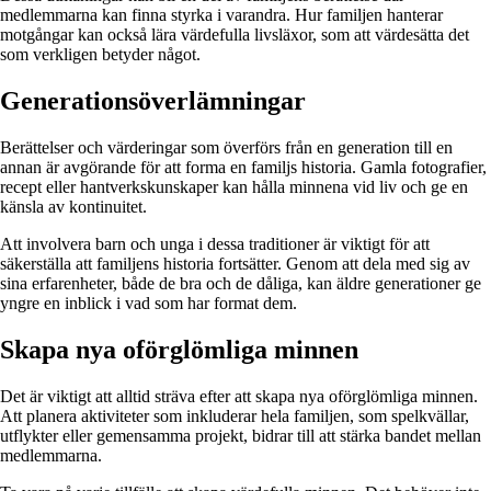
medlemmarna kan finna styrka i varandra. Hur familjen hanterar
motgångar kan också lära värdefulla livsläxor, som att värdesätta det
som verkligen betyder något.
Generationsöverlämningar
Berättelser och värderingar som överförs från en generation till en
annan är avgörande för att forma en familjs historia. Gamla fotografier,
recept eller hantverkskunskaper kan hålla minnena vid liv och ge en
känsla av kontinuitet.
Att involvera barn och unga i dessa traditioner är viktigt för att
säkerställa att familjens historia fortsätter. Genom att dela med sig av
sina erfarenheter, både de bra och de dåliga, kan äldre generationer ge
yngre en inblick i vad som har format dem.
Skapa nya oförglömliga minnen
Det är viktigt att alltid sträva efter att skapa nya oförglömliga minnen.
Att planera aktiviteter som inkluderar hela familjen, som spelkvällar,
utflykter eller gemensamma projekt, bidrar till att stärka bandet mellan
medlemmarna.