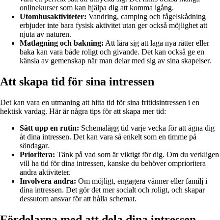
onlinekurser som kan hjälpa dig att komma igång.
Utomhusaktiviteter:
Vandring, camping och fågelskådning
erbjuder inte bara fysisk aktivitet utan ger också möjlighet att
njuta av naturen.
Matlagning och bakning:
Att lära sig att laga nya rätter eller
baka kan vara både roligt och givande. Det kan också ge en
känsla av gemenskap när man delar med sig av sina skapelser.
Att skapa tid för sina intressen
Det kan vara en utmaning att hitta tid för sina fritidsintressen i en
hektisk vardag. Här är några tips för att skapa mer tid:
Sätt upp en rutin:
Schemalägg tid varje vecka för att ägna dig
åt dina intressen. Det kan vara så enkelt som en timme på
söndagar.
Prioritera:
Tänk på vad som är viktigt för dig. Om du verkligen
vill ha tid för dina intressen, kanske du behöver omprioritera
andra aktiviteter.
Involvera andra:
Om möjligt, engagera vänner eller familj i
dina intressen. Det gör det mer socialt och roligt, och skapar
dessutom ansvar för att hålla schemat.
Fördelarna med att dela dina intressen