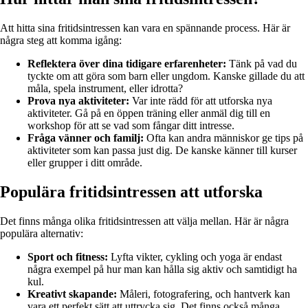
Att hitta sina fritidsintressen kan vara en spännande process. Här är
några steg att komma igång:
Reflektera över dina tidigare erfarenheter:
Tänk på vad du
tyckte om att göra som barn eller ungdom. Kanske gillade du att
måla, spela instrument, eller idrotta?
Prova nya aktiviteter:
Var inte rädd för att utforska nya
aktiviteter. Gå på en öppen träning eller anmäl dig till en
workshop för att se vad som fångar ditt intresse.
Fråga vänner och familj:
Ofta kan andra människor ge tips på
aktiviteter som kan passa just dig. De kanske känner till kurser
eller grupper i ditt område.
Populära fritidsintressen att utforska
Det finns många olika fritidsintressen att välja mellan. Här är några
populära alternativ:
Sport och fitness:
Lyfta vikter, cykling och yoga är endast
några exempel på hur man kan hålla sig aktiv och samtidigt ha
kul.
Kreativt skapande:
Måleri, fotografering, och hantverk kan
vara ett perfekt sätt att uttrycka sig. Det finns också många