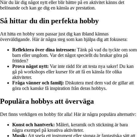
När du lär dig något nytt eller blir bättre på en aktivitet känns det
belönande och kan ge dig en känsla av prestation.
Så hittar du din perfekta hobby
Att hitta en hobby som passar just dig kan ibland kännas
överväldigande. Här är några steg som kan hjälpa dig att fokusera:
Reflektera över dina intressen:
Tänk på vad du tyckte om som
barn eller ungdom. Var det något speciellt du brukar göra på
fritiden?
Prova något nytt:
Var inte rädd för att testa nya saker! Du kan
gå på workshops eller kurser för att få en känsla för olika
aktiviteter.
Fråga vänner och familj:
Diskutera med dem vad de gillar att
göra och kanske få inspiration från deras hobbys.
Populära hobbys att överväga
Det finns verkligen en hobby för alla! Här är några populära alternativ:
Konst och hantverk:
Måleri, keramik och stickning är bara
några exempel på kreativa aktiviteter.
Musik:
Att spela ett instrument eller sjunga är fantastiska sätt att