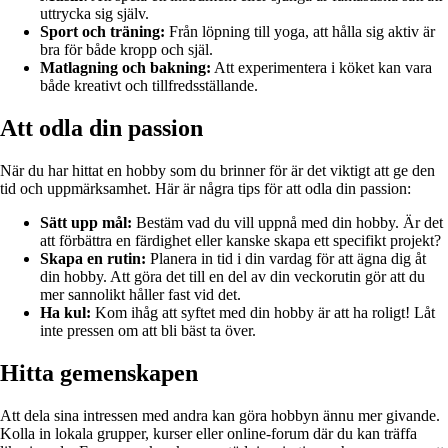
uttrycka sig själv.
Sport och träning:
Från löpning till yoga, att hålla sig aktiv är
bra för både kropp och själ.
Matlagning och bakning:
Att experimentera i köket kan vara
både kreativt och tillfredsställande.
Att odla din passion
När du har hittat en hobby som du brinner för är det viktigt att ge den
tid och uppmärksamhet. Här är några tips för att odla din passion:
Sätt upp mål:
Bestäm vad du vill uppnå med din hobby. Är det
att förbättra en färdighet eller kanske skapa ett specifikt projekt?
Skapa en rutin:
Planera in tid i din vardag för att ägna dig åt
din hobby. Att göra det till en del av din veckorutin gör att du
mer sannolikt håller fast vid det.
Ha kul:
Kom ihåg att syftet med din hobby är att ha roligt! Låt
inte pressen om att bli bäst ta över.
Hitta gemenskapen
Att dela sina intressen med andra kan göra hobbyn ännu mer givande.
Kolla in lokala grupper, kurser eller online-forum där du kan träffa