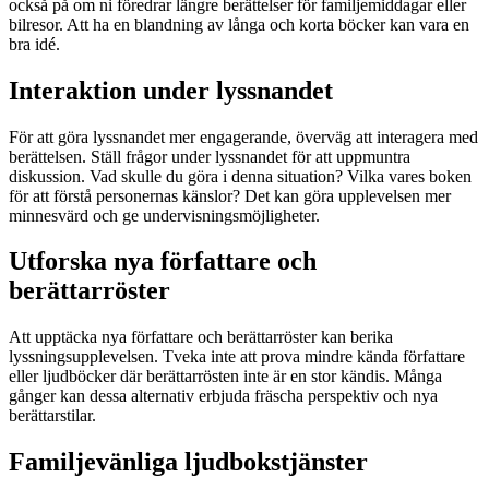
också på om ni föredrar längre berättelser för familjemiddagar eller
bilresor. Att ha en blandning av långa och korta böcker kan vara en
bra idé.
Interaktion under lyssnandet
För att göra lyssnandet mer engagerande, överväg att interagera med
berättelsen. Ställ frågor under lyssnandet för att uppmuntra
diskussion. Vad skulle du göra i denna situation? Vilka vares boken
för att förstå personernas känslor? Det kan göra upplevelsen mer
minnesvärd och ge undervisningsmöjligheter.
Utforska nya författare och
berättarröster
Att upptäcka nya författare och berättarröster kan berika
lyssningsupplevelsen. Tveka inte att prova mindre kända författare
eller ljudböcker där berättarrösten inte är en stor kändis. Många
gånger kan dessa alternativ erbjuda fräscha perspektiv och nya
berättarstilar.
Familjevänliga ljudbokstjänster