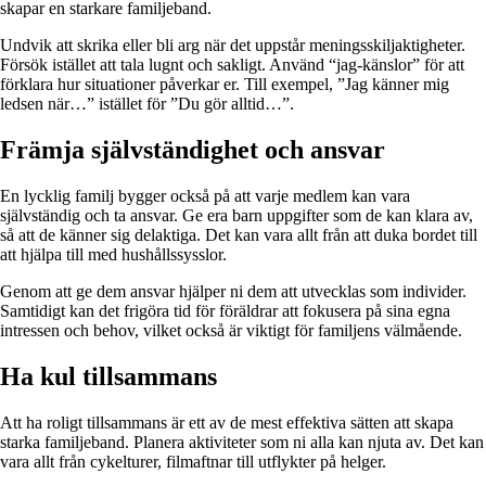
skapar en starkare familjeband.
Undvik att skrika eller bli arg när det uppstår meningsskiljaktigheter.
Försök istället att tala lugnt och sakligt. Använd “jag-känslor” för att
förklara hur situationer påverkar er. Till exempel, ”Jag känner mig
ledsen när…” istället för ”Du gör alltid…”.
Främja självständighet och ansvar
En lycklig familj bygger också på att varje medlem kan vara
självständig och ta ansvar. Ge era barn uppgifter som de kan klara av,
så att de känner sig delaktiga. Det kan vara allt från att duka bordet till
att hjälpa till med hushållssysslor.
Genom att ge dem ansvar hjälper ni dem att utvecklas som individer.
Samtidigt kan det frigöra tid för föräldrar att fokusera på sina egna
intressen och behov, vilket också är viktigt för familjens välmående.
Ha kul tillsammans
Att ha roligt tillsammans är ett av de mest effektiva sätten att skapa
starka familjeband. Planera aktiviteter som ni alla kan njuta av. Det kan
vara allt från cykelturer, filmaftnar till utflykter på helger.