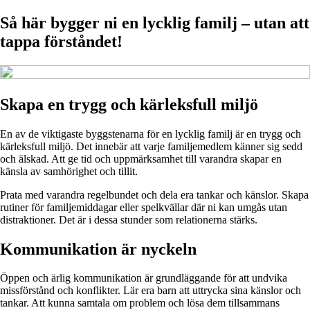
Så här bygger ni en lycklig familj – utan att
tappa förståndet!
Skapa en trygg och kärleksfull miljö
En av de viktigaste byggstenarna för en lycklig familj är en trygg och
kärleksfull miljö. Det innebär att varje familjemedlem känner sig sedd
och älskad. Att ge tid och uppmärksamhet till varandra skapar en
känsla av samhörighet och tillit.
Prata med varandra regelbundet och dela era tankar och känslor. Skapa
rutiner för familjemiddagar eller spelkvällar där ni kan umgås utan
distraktioner. Det är i dessa stunder som relationerna stärks.
Kommunikation är nyckeln
Öppen och ärlig kommunikation är grundläggande för att undvika
missförstånd och konflikter. Lär era barn att uttrycka sina känslor och
tankar. Att kunna samtala om problem och lösa dem tillsammans