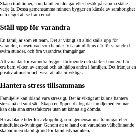
Skapa traditioner, som familjemiddagar eller besök på samma ställe
varje år. Dessa gemensamma minnen bygger en känsla av samhörighet
och något att se fram emot.
Ställ upp för varandra
En familj är som ett team. Det är viktigt att alltid ställa upp för
varandra, oavsett vad som händer. Visa att ni finns där för varandra i
svåra stunder, och fira varandras framgångar.
Att vara där för varandra bygger förtroende och stärker banden. Lär
era barn vikten av empati och att hjälpa andra i familjen. Det främjar en
positiv atmosfär och visar att alla är viktiga.
Hantera stress tillsammans
Familjeliv kan ibland vara stressigt. Det är viktigt att kunna hantera
stress på ett sunt sätt. Skapa en öppen dialog där familjemedlemmar
kan dela sina stressfaktorer utan att känna sig dömda.
Ha avtalade tider för avkoppling, som gemensamma träningar eller
mindfulness-övningar. Genom att ta hand om varandras välbefinnande
skapar ni en stabil grund för familjedynamiken.