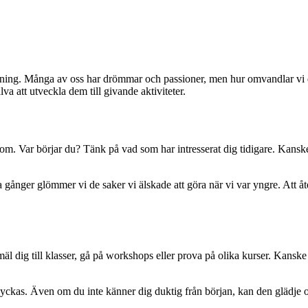
aning. Många av oss har drömmar och passioner, men hur omvandlar vi d
lva att utveckla dem till givande aktiviteter.
r om. Var börjar du? Tänk på vad som har intresserat dig tidigare. Kanske 
 gånger glömmer vi de saker vi älskade att göra när vi var yngre. Att åt
äl dig till klasser, gå på workshops eller prova på olika kurser. Kanske
isslyckas. Även om du inte känner dig duktig från början, kan den glädje o