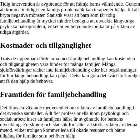
Tidig intervention är avgörande för att främja barns välmående. Genom
att komma in tidigt i en familjs problematik kan terapeuter hjälpa till att
bryta negativa mönster. Statistik visar att barn som får tidig
familjebehandling är mycket mindre benägna att utveckla långvariga
psykiska hälsoproblem, vilket är en betydande indikator på vikten av
tidiga åtgärder.
Kostnader och tillgänglighet
Trots de uppenbara fördelarna med familjebehandling kan kostnaden
och tillgängligheten vara hinder för många familjer. Många
sjukförsäkringar täcker inte familjebehandling eller har begränsningar
för hur länge behandling kan pågå. Detta kan göra det svårt för familjer
att få den hjälp de behöver.
Framtiden för familjebehandling
Det finns en växande medvetenhet om vikten av familjebehandling i
det svenska samhället. Allt fler professionella inom psykologi och
socialt arbete inser att familjens hälsa är avgörande för barnens
utveckling. Forskning och statistik fortsätter att stödja vikten av denna
metod, vilket troligen kommer leda till ökade resurser och bättre
tillgång för familjer som behöver hjälp.