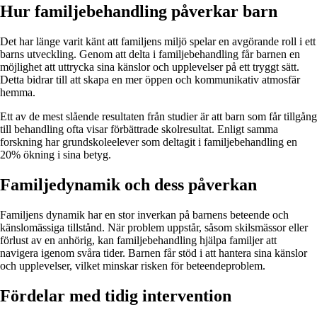
Hur familjebehandling påverkar barn
Det har länge varit känt att familjens miljö spelar en avgörande roll i ett
barns utveckling. Genom att delta i familjebehandling får barnen en
möjlighet att uttrycka sina känslor och upplevelser på ett tryggt sätt.
Detta bidrar till att skapa en mer öppen och kommunikativ atmosfär
hemma.
Ett av de mest slående resultaten från studier är att barn som får tillgång
till behandling ofta visar förbättrade skolresultat. Enligt samma
forskning har grundskoleelever som deltagit i familjebehandling en
20% ökning i sina betyg.
Familjedynamik och dess påverkan
Familjens dynamik har en stor inverkan på barnens beteende och
känslomässiga tillstånd. När problem uppstår, såsom skilsmässor eller
förlust av en anhörig, kan familjebehandling hjälpa familjer att
navigera igenom svåra tider. Barnen får stöd i att hantera sina känslor
och upplevelser, vilket minskar risken för beteendeproblem.
Fördelar med tidig intervention