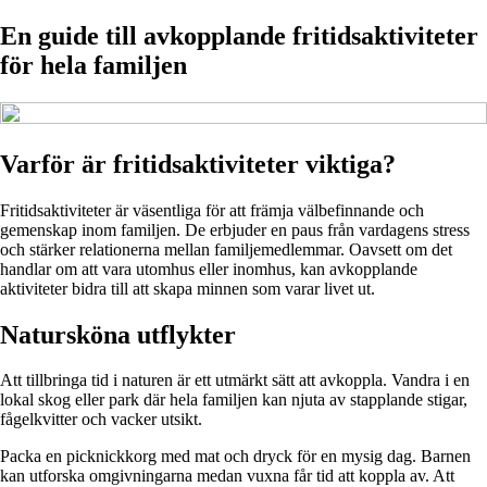
En guide till avkopplande fritidsaktiviteter
för hela familjen
Varför är fritidsaktiviteter viktiga?
Fritidsaktiviteter är väsentliga för att främja välbefinnande och
gemenskap inom familjen. De erbjuder en paus från vardagens stress
och stärker relationerna mellan familjemedlemmar. Oavsett om det
handlar om att vara utomhus eller inomhus, kan avkopplande
aktiviteter bidra till att skapa minnen som varar livet ut.
Natursköna utflykter
Att tillbringa tid i naturen är ett utmärkt sätt att avkoppla. Vandra i en
lokal skog eller park där hela familjen kan njuta av stapplande stigar,
fågelkvitter och vacker utsikt.
Packa en picknickkorg med mat och dryck för en mysig dag. Barnen
kan utforska omgivningarna medan vuxna får tid att koppla av. Att