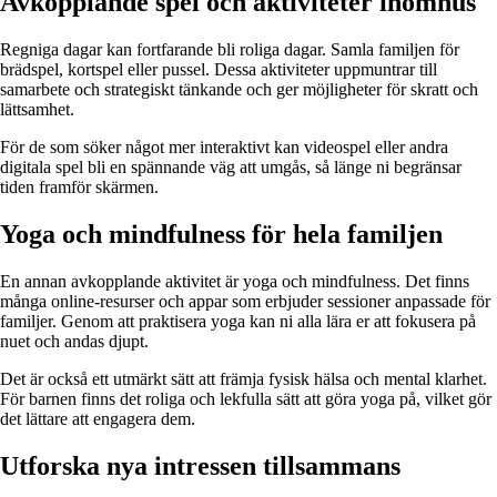
Avkopplande spel och aktiviteter inomhus
Regniga dagar kan fortfarande bli roliga dagar. Samla familjen för
brädspel, kortspel eller pussel. Dessa aktiviteter uppmuntrar till
samarbete och strategiskt tänkande och ger möjligheter för skratt och
lättsamhet.
För de som söker något mer interaktivt kan videospel eller andra
digitala spel bli en spännande väg att umgås, så länge ni begränsar
tiden framför skärmen.
Yoga och mindfulness för hela familjen
En annan avkopplande aktivitet är yoga och mindfulness. Det finns
många online-resurser och appar som erbjuder sessioner anpassade för
familjer. Genom att praktisera yoga kan ni alla lära er att fokusera på
nuet och andas djupt.
Det är också ett utmärkt sätt att främja fysisk hälsa och mental klarhet.
För barnen finns det roliga och lekfulla sätt att göra yoga på, vilket gör
det lättare att engagera dem.
Utforska nya intressen tillsammans